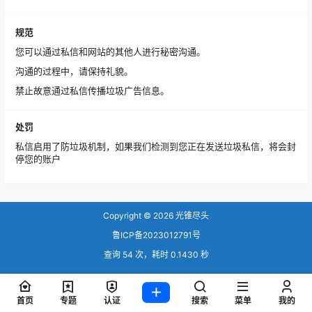
规范
您可以通过私信和网站的其他人进行秘密沟通。
沟通的过程中，请保持礼貌。
禁止故意通过私信传播垃圾广告信息。
处罚
私信启用了防垃圾机制，如果我们检测到您正在发送垃圾私信，将会封
停您的账户
Copyright © 2026
光锥尽头
鲁ICP备2023012791号
查询 54 次，耗时 0.1430 秒
首页
专题
认证
搜索
菜单
我的