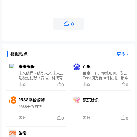
0
相似站点
更多
未来编程
百度
未来编程 - 编制未来 未来可
百度一下，你就知道。 配合
期极速创想（青岛）科技有
Edge浏览器插件使用，搜索
限公司 (52ur.com)
结果还是不错的！ 否则广告
未名
未名
0
0
就是太多了！
1688平价购物
京东秒杀
1688平价购物
未名
未名
0
0
淘宝