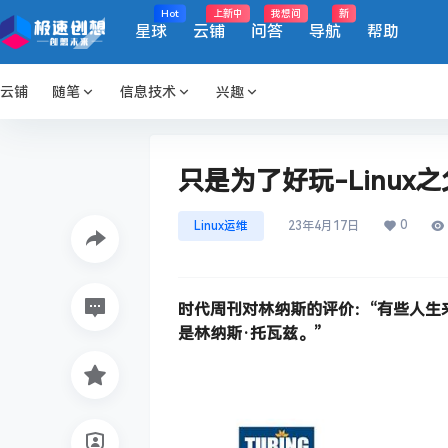
Hot
上新中
我想问
新
星球
云铺
问答
导航
帮助
云铺
随笔
信息技术
兴趣
只是为了好玩-Linux
0
Linux运维
23年4月17日
时代周刊对林纳斯的评价：“有些人生
是林纳斯·托瓦兹。”