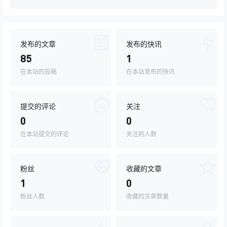
发布的文章
发布的快讯
85
1
在本站的投稿
在本站发布的快讯
提交的评论
关注
0
0
在本站提交的评论
关注的人数
粉丝
收藏的文章
1
0
粉丝人数
收藏的文章数量