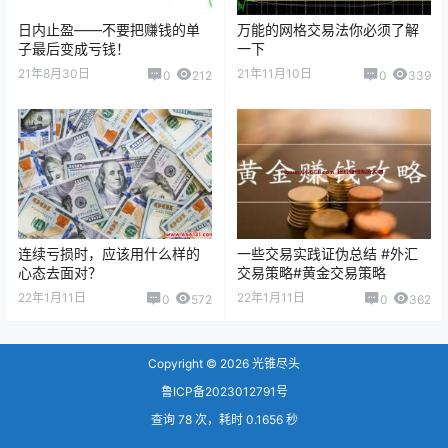
日内止盈——不要把赚钱的单
万能的网格交易法你必须了解
子最后变成亏钱！
一下
21年8月30日
21年11月10日
0
212
0
339
连续亏损时，应该用什么样的
一些交易实践证伪总结 #外汇
心态去面对？
交易策略#黄金交易策略
22年1月11日
22年1月11日
0
572
0
362
Copyright © 2026
光锥尽头
鲁ICP备2023012791号
查询 78 次，耗时 0.1656 秒