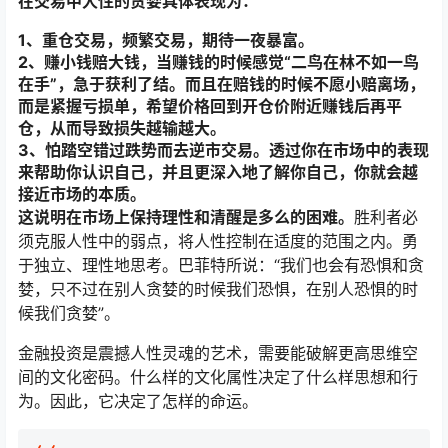
在交易中人性的贪婪具体表现为：
1、重仓交易，频繁交易，期待一夜暴富。
2、赚小钱赔大钱，当赚钱的时候感觉“二鸟在林不如一鸟
在手”，急于获利了结。而且在赔钱的时候不愿小赔离场，
而是紧握亏损单，希望价格回到开仓价附近赚钱后再平
仓，从而导致损失越输越大。
3、怕踏空错过跌势而去逆市交易。透过你在市场中的表现
来帮助你认识自己，并且更深入地了解你自己，你就会越
接近市场的本质。
这说明在市场上保持理性和清醒是多么的困难。
胜利者必
须克服人性中的弱点，将人性控制在适度的范围之内。勇
于独立、理性地思考。巴菲特所说：“我们也会有恐惧和贪
婪，只不过在别人贪婪的时候我们恐惧，在别人恐惧的时
候我们贪婪”。
金融投资是震撼人性灵魂的艺术，需要能破解更高思维空
间的文化密码。什么样的文化属性决定了什么样思想和行
为。因此，它决定了怎样的命运。