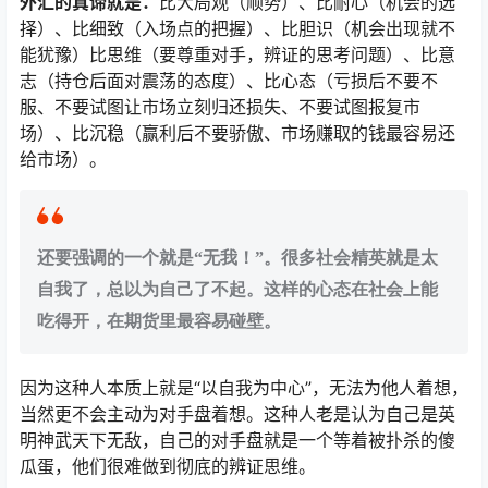
外汇的真谛就是：
比大局观（顺势）、比耐心（机会的选
择）、比细致（入场点的把握）、比胆识（机会出现就不
能犹豫）比思维（要尊重对手，辨证的思考问题）、比意
志（持仓后面对震荡的态度）、比心态（亏损后不要不
服、不要试图让市场立刻归还损失、不要试图报复市
场）、比沉稳（赢利后不要骄傲、市场赚取的钱最容易还
给市场）。
还要强调的一个就是“无我！”。很多社会精英就是太
自我了，总以为自己了不起。这样的心态在社会上能
吃得开，在期货里最容易碰壁。
因为这种人本质上就是“以自我为中心”，无法为他人着想，
当然更不会主动为对手盘着想。这种人老是认为自己是英
明神武天下无敌，自己的对手盘就是一个等着被扑杀的傻
瓜蛋，他们很难做到彻底的辨证思维。