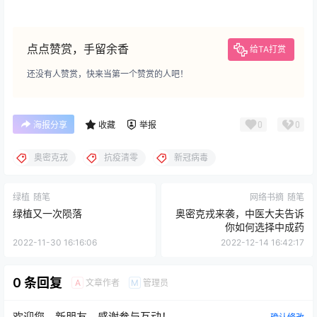
点点赞赏，手留余香
给TA打赏
还没有人赞赏，快来当第一个赞赏的人吧！
0
0
海报分享
收藏
举报
奥密克戎
抗疫清零
新冠病毒
绿植
随笔
网络书摘
随笔
绿植又一次陨落
奥密克戎来袭，中医大夫告诉
你如何选择中成药
2022-11-30 16:16:06
2022-12-14 16:42:17
0 条回复
文章作者
管理员
A
M
欢迎您，新朋友，感谢参与互动！