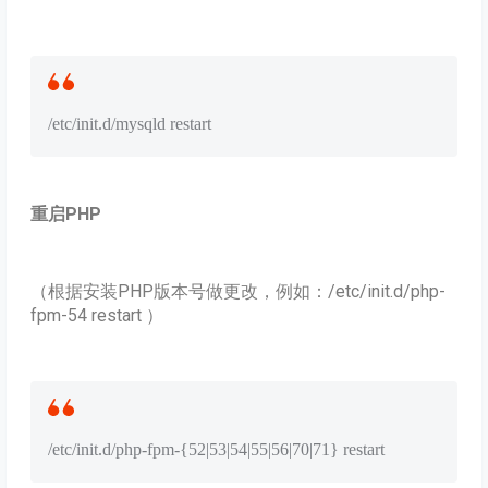
/etc/init.d/mysqld restart
重启PHP
（根据安装PHP版本号做更改，例如：/etc/init.d/php-
fpm-54 restart ）
/etc/init.d/php-fpm-{52|53|54|55|56|70|71} restart