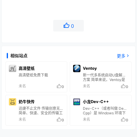
0
相似站点
更多
高清壁纸
Ventoy
高清壁纸免费下载
新一代多系统启动U盘解决
方案 简单来说，Ventoy是
一个制作可启动U盘的开源
未名
未名
0
0
工具。 有了Ventoy你就无
需反复地格式化U盘，你只
需要把
奶牛快传
小龙Dev-C++
ISO/WIM/IMG/VHD(x)/EFI
等类型的文件直接拷贝到U
迅捷不止文件 传输创意无限
Dev-C++（或者叫做 Dev-
盘里面就可以启动了，无需
简单、快速、安全的传输工
Cpp）是 Windows 环境下
其他操作。 你可以一次性拷
具 你可以在奶牛分享、管理
的一个轻量级 C/C++ 集成
未名
未名
0
0
贝很多个不同类型的镜像文
和协作，随时随地开启创意
开发环境（IDE）。它是一
件，Ventoy 会在启动时显
之旅
款自由软件，遵守GPL许可
示一个菜单来供你进行选择
协议分发源代码。 它集合了
(参见 截图)。 你还可以在
功能强大的源码编辑器、