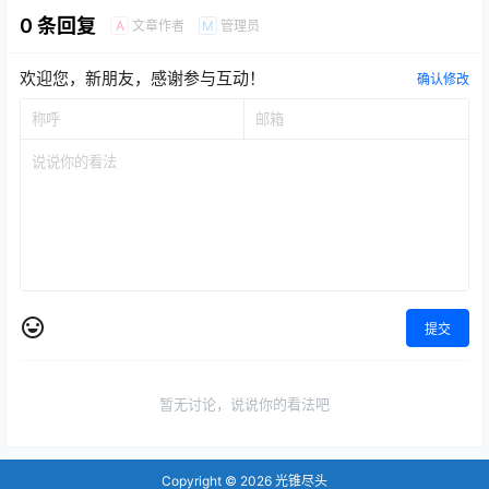
Ventoy 的界面中直接浏览…
MingW64/TDM-GCC 编译
0 条回复
文章作者
管理员
A
M
器、GDB 调试器和 AStyle
格式整理器等众多自由软
件，非常适合于在教学中供
欢迎您，新朋友，感谢参与互动！
C/C++ 语言初学者使用，
确认修改
也适合于非商业级普通开发
者使用。 原作者 Bloods…
提交
暂无讨论，说说你的看法吧
Copyright © 2026
光锥尽头