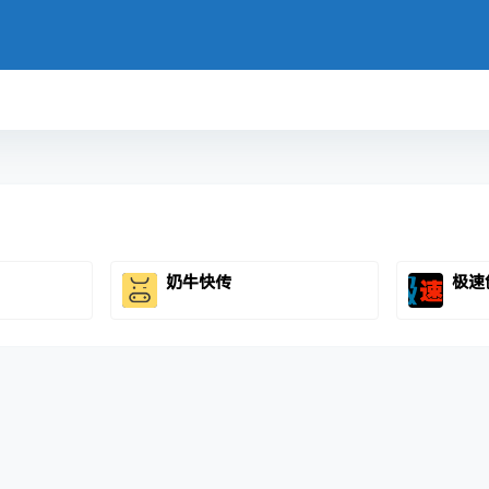
奶牛快传
极速