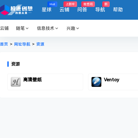
Hot
上新中
我想问
新
星球
云铺
问答
导航
帮助
云铺
随笔
信息技术
兴趣
首页
>
网址导航
>
资源
资源
高清壁纸
Ventoy