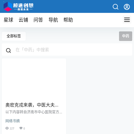
星球
云铺
问答
导航
帮助
全部标签
中药
奥密克戎来袭，中医大夫告
诉你如何选择中成药
以下内容转自济南市中心医院官方
订阅号 身处“羊群”，你怕了么？是
网络书摘
不是情不自禁的也想来两盒连花清
瘟。怎奈下手又晚了一步，货架已
227
0
空。不要紧，应对奥密克戎和流感