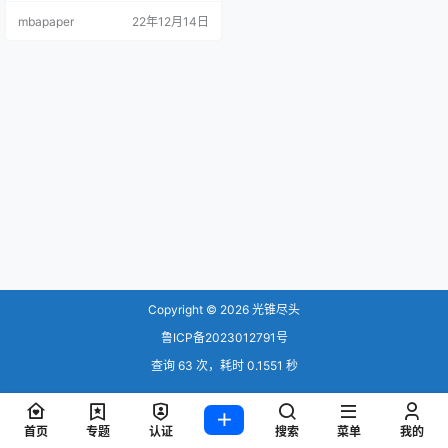
病毒，中医岂止连花清瘟。哦，对
mbapaper
22年12月14日
了，忘了说了，在中医眼里，管你
叫什么名字的病毒？！风寒风热温
病疫病湿邪……听不懂？那就用最直
白的语言告诉你干货！看看中医大
夫用什么中成药治流感！不只是奥
密克戎哦！ 重点放在前面很严肃的
说： 1.感冒的治疗，尤其是流感…
Copyright © 2026
光锥尽头
鲁ICP备2023012791号
查询 63 次，耗时 0.1551 秒
首页
专题
认证
搜索
菜单
我的