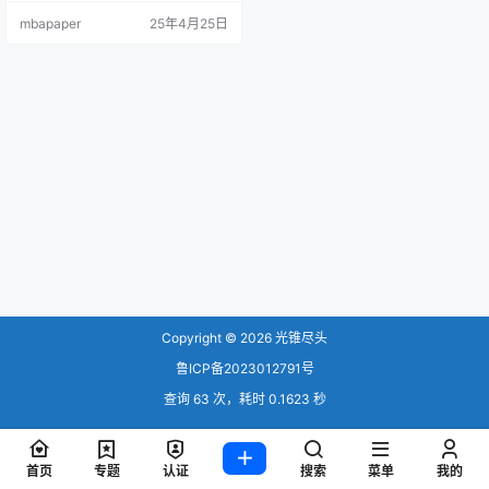
愈，病邪就向里传。 疾病传变里传
mbapaper
25年4月25日
有两种, 一是入阳明, 一是入少阳。
阳明病 阳明病就是进入胃及大肠系
统, 病人会产生燥热, 所以身体强壮
的人阳明无寒症, 全部是热症, 而且
会饥饿,能吃全身冒冷汗, 全身热, 且
便秘, 大便排不出来。表症…
Copyright © 2026
光锥尽头
鲁ICP备2023012791号
查询 63 次，耗时 0.1623 秒
首页
专题
认证
搜索
菜单
我的