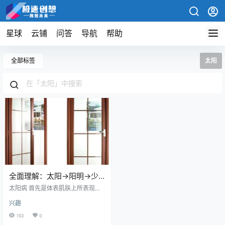
星球
云铺
问答
导航
帮助
全部标签
太阳
全面理解：太阳→阳明→少
阳→太阴→少阴→厥阴
太阳病 首先是体表肌肤上所表现出
来的症状和太阳经所过的地方所现
兴趣
出来的证状, 包括太阳伤风, 太阳伤
寒, 以及太阳温病等。太阳病感冒身
103
0
体强壮的七天会自愈，如果一周不