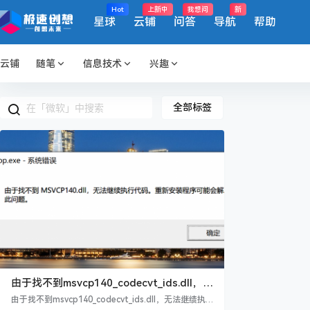
Hot
上新中
我想问
新
星球
云铺
问答
导航
帮助
云铺
随笔
信息技术
兴趣
全部标签
由于找不到msvcp140_codecvt_ids.dll，无
法继绩执行代码，重新安装程序可能会解决
由于找不到msvcp140_codecvt_ids.dll，无法继绩执