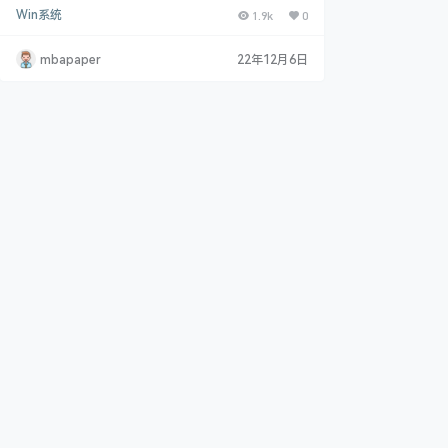
此问题。
行代码，重新安装程序可能会解决此问题。 最近很多a
Win系统
1.9k
0
b家族的软件打不开了，需要升级更新下微软的运行库
即可 下载地址 Microsoft Visual C++ 可再发行程序包
最新支持的下载 最新受支持的 Visual C++ 可再发行程
mbapaper
22年12月6日
序包下载 | Microsoft Learn isual C++ 可再发行程序
包安装 Micros…