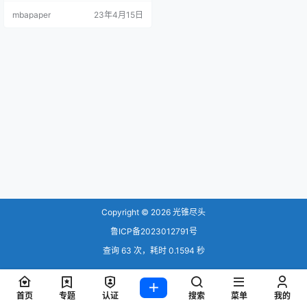
人脸识别更是不要去做，培训贷的a
mbapaper
23年4月15日
pp和小程序实在是太多了。 一不小
心就入了陷阱！ 麻痹的坑爹！ 尽管
每月有2000元生活费，但这半年
来，在安徽合肥读大一的学生杨
云，仍过得十分拮据。因为有880元
要转入一个小额贷款平台，这项贷
款甚至并不是她自己办…
Copyright © 2026
光锥尽头
鲁ICP备2023012791号
查询 63 次，耗时 0.1594 秒
首页
专题
认证
搜索
菜单
我的