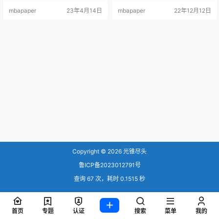
标就可使用了。 这个是博主奔跑的
装 将完整的项目下载下来 在地址栏
mbapaper
23年4月14日
mbapaper
22年12月12日
奶酪定制的，集成了一些扩展，也
输入chrome://extensions/（Edge
已经安装了油猴，这样安装油猴脚
浏览器是edge://extensions/）回
本就方便了啊，嘿嘿。 集成了多种
车，进入扩展程序管理页面 打开开
优化，对国内使用者更加友好，各
发者模式，并在页面找到加载已解…
种插件等直接集成，开箱即用。 版
本是：111.0 稳定版谷…
Copyright © 2026
光锥尽头
鲁ICP备2023012791号
查询 67 次，耗时 0.1515 秒
首页
专题
认证
搜索
菜单
我的