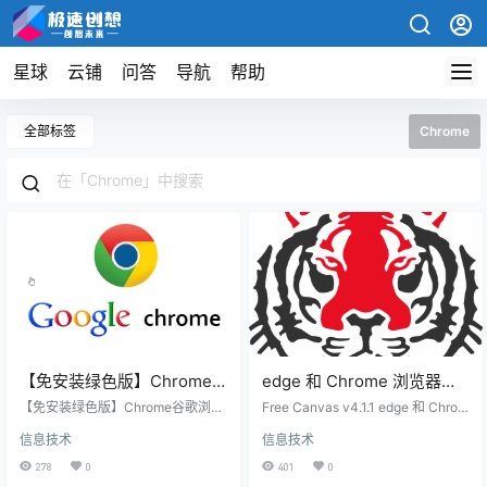
星球
云铺
问答
导航
帮助
全部标签
Chrome
【免安装绿色版】Chrome
edge 和 Chrome 浏览器插
谷歌浏览器奶酪定制版111.0
件 快速、免费下载两个网站
【免安装绿色版】Chrome谷歌浏览
Free Canvas v4.1.1 edge 和 Chrom
稳定版谷歌内核
器奶酪定制版111.0 稳定版谷歌内核
的高清svg 格式LOGO！
e 浏览器插件 快速、免费下载两个
信息技术
信息技术
111.0.5563.65 这个是绿色版本，
网站的高清svg 格式LOGO！ 【全
111.0.5563.65
免安装的，解压后点图标【开
球项目地址：点击直达】 【国内镜
278
0
401
0
始】，生产快捷方式图标，点击图
像地址：点击直达】 适用网站 安