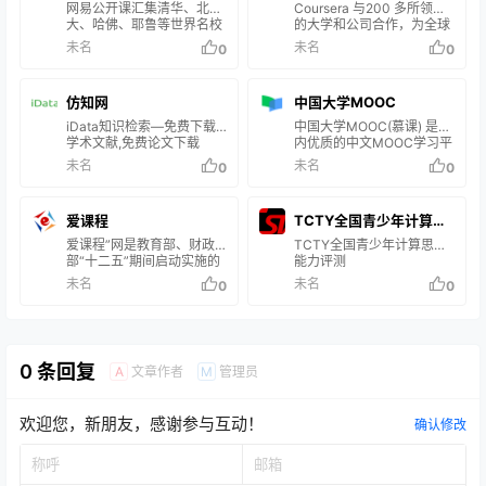
网易公开课汇集清华、北
Coursera 与200 多所领先
万人使用我们…
大、哈佛、耶鲁等世界名校
的大学和公司合作，为全球
共上千门课程，覆盖科学、
的个人和组织提供灵活、价
未名
未名
0
0
经济、人文、哲学等22个领
格合理、与工作相关的在线
域，在这里你可以开拓视野
学习。我们提供一系列学习
看世界，获取有深度的好知
机会——从实践项目和课程
仿知网
中国大学MOOC
识。
到就业证书和学位课程。
iData知识检索—免费下载
中国大学MOOC(慕课) 是国
学术文献,免费论文下载
内优质的中文MOOC学习平
台，由爱课程网携手网易云
未名
未名
0
0
课堂打造。平台拥有包括
985高校在内提供的千余门
课程，其中首批获得认定的
爱课程
TCTY全国青少年计算思
国家精品在线开放课程322
门，占2017年获得认定课程
爱课程”网是教育部、财政
维能力评测
TCTY全国青少年计算思维
总数的65.7%。每一个有提
部“十二五”期间启动实施的
能力评测
升愿望的人，都可以在这里
“高等学校本科教学质量与
未名
未名
0
0
学习优质高校课程，与名师
教学改革工程”委托高等教
零距离交流，并获得认证证
育出版社建设的高等教育课
书。
程资源共享平台。旨在利用
现代信息技术和网络技术，
推动高校的教育教学改革，
0 条回复
文章作者
管理员
A
M
提高高等教育质量，以公益
性为本，构建可持续发展机
制，为高校、师生和社会学
欢迎您，新朋友，感谢参与互动！
习者提供优质教育资源共享
确认修改
和个性化教学服务。 自
2011年11月9日开通以来，
相继推出三项标志性成果