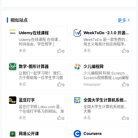
相似站点
更多
Udemy在线课程
WeekToDo -2.1.0 开源
Udemy在线课程 在线课程 -
的待办列表和日历
WeekToDo 是一款免费的极
时间自由，学您想学 |
简主义每周计划应用程序，
Udemy
专注于隐私。 使用待办事项
未名
未名
0
0
列表和日历安排您的任务和
项目。 适用于 Windows、
Mac、Linux 或在线。 使用
数学-图形计算器
少儿编程网
体验： 简洁、有日历跟待
办、开源免费，这三点集合
让我们一起学习吧！ 我们致
少儿编程网 科技 Scratch
就是我一直想找的待办软
力于帮助每一位学生学习数
Scratch视频教程 Logo编程
件。 （项目介绍有写能在
学并爱上数学。 关于
Greenfoot KODU Python
未名
mbapaper
0
0
线，但我只找到了能在线更
Desmos Studio Desmos
ScratchJR 编程大作战
新软件的开关设置，没找到
Studio 是一家公益公司，其
云同步这个功能） 跟各位分
目标是帮助所有人学习数
蓝豆打字
享一下。 .数据管理 没有同
全国大学生计算机系统能
学、爱上数学并在数学的陪
步功能，只能本地导入导出
伴下成长。我们深信，每个
蓝豆打字网 Ldou.com 是一
力大赛
全国大学生计算机系统能力
数据。 …
人都是潜在的数学家，有些
个在线打字练习的网站。 渐
大赛
人只是没有得到必要的机
进式、智能辅助、强化记忆
未名
未名
0
0
会、鼓励或工具来发现自己
的数学天赋。因此，我们在
工作中的各个层面都将公平
性和无障碍功能作为重中之
网易公开课
Coursera
重。全球每年有超过 7500