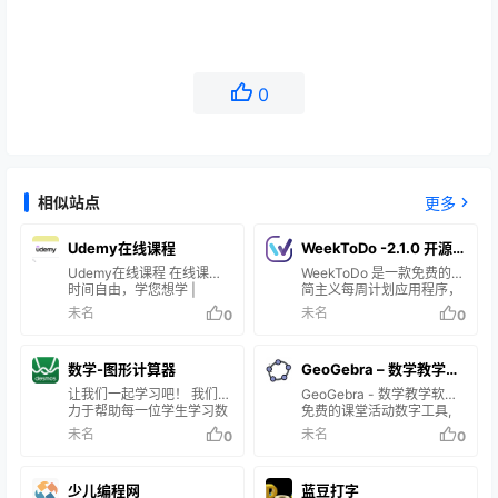
0
相似站点
更多
Udemy在线课程
WeekToDo -2.1.0 开源
Udemy在线课程 在线课程 -
的待办列表和日历
WeekToDo 是一款免费的极
时间自由，学您想学 |
简主义每周计划应用程序，
Udemy
专注于隐私。 使用待办事项
未名
未名
0
0
列表和日历安排您的任务和
项目。 适用于 Windows、
Mac、Linux 或在线。 使用
数学-图形计算器
GeoGebra – 数学教学软
体验： 简洁、有日历跟待
办、开源免费，这三点集合
让我们一起学习吧！ 我们致
件
GeoGebra - 数学教学软件
就是我一直想找的待办软
力于帮助每一位学生学习数
免费的课堂活动数字工具,
件。 （项目介绍有写能在
学并爱上数学。 关于
用于绘图计算, 几何作图, 白
未名
未名
0
0
线，但我只找到了能在线更
Desmos Studio Desmos
板协作等等 本软件是一款跨
新软件的开关设置，没找到
Studio 是一家公益公司，其
平台的动态数学教学与绘制
云同步这个功能） 跟各位分
目标是帮助所有人学习数
软件，功能非常强大，并且
少儿编程网
享一下。 .数据管理 没有同
蓝豆打字
学、爱上数学并在数学的陪
是免费的，难能可贵！