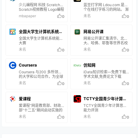
步功能，只能本地导入导出
伴下成长。我们深信，每个
GeoGebra 是一个结合「几
少儿编程网 科技 Scratch
蓝豆打字网 Ldou.com 是一
数据。 …
人都是潜在的数学家，有些
何」、「代数」与「微积
Scratch视频教程 Logo编程
个在线打字练习的网站。 渐
人只是没有得到必要的机
分」的动态数学软件，它是
Greenfoot KODU Python
进式、智能辅助、强化记忆
mbapaper
未名
0
0
会、鼓励或工具来发现自己
由美国佛罗里达州亚特兰大
ScratchJR 编程大作战
的数学天赋。因此，我们在
学的数学教授Markus
工作中的各个层面都将公平
Hohenwarter所设计的。 一
性和无障碍功能作为重中之
全国大学生计算机系统能
方面来说，GeoGebra 是一
网易公开课
重。全球每年有超过 7500
个动态的几何软件…
力大赛
全国大学生计算机系统能力
网易公开课汇集清华、北
万人使用我们…
大赛
大、哈佛、耶鲁等世界名校
共上千门课程，覆盖科学、
未名
未名
0
0
经济、人文、哲学等22个领
域，在这里你可以开拓视野
看世界，获取有深度的好知
Coursera
仿知网
识。
Coursera 与200 多所领先
iData知识检索—免费下载
的大学和公司合作，为全球
学术文献,免费论文下载
的个人和组织提供灵活、价
未名
未名
0
0
格合理、与工作相关的在线
学习。我们提供一系列学习
机会——从实践项目和课程
爱课程
TCTY全国青少年计算思
到就业证书和学位课程。
爱课程”网是教育部、财政
维能力评测
TCTY全国青少年计算思维
部“十二五”期间启动实施的
能力评测
“高等学校本科教学质量与
未名
未名
0
0
教学改革工程”委托高等教
育出版社建设的高等教育课
程资源共享平台。旨在利用
现代信息技术和网络技术，
推动高校的教育教学改革，