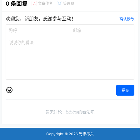
0 条回复
文章作者
管理员
A
M
提高高等教育质量，以公益
性为本，构建可持续发展机
制，为高校、师生和社会学
欢迎您，新朋友，感谢参与互动！
习者提供优质教育资源共享
确认修改
和个性化教学服务。 自
2011年11月9日开通以来，
相继推出三项标志性成果
——中国大学视频公开课、
中国大学资源…
提交
暂无讨论，说说你的看法吧
Copyright © 2026
光锥尽头