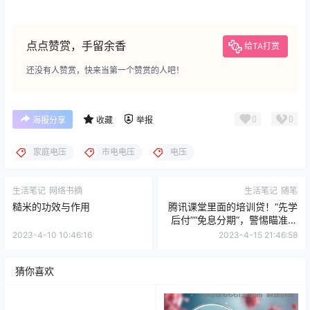
点点赞赏，手留余香
给TA打赏
还没有人赞赏，快来当第一个赞赏的人吧！
0
0
海报分享
收藏
举报
家庭电压
市电电压
电压
生活笔记
网络书摘
生活笔记
随笔
糙米的功效与作用
腾讯课堂里面的培训贷！“先学
后付”“免息分期”，警惕瞄准大
学生的“培训贷”陷阱
2023-4-10 10:46:16
2023-4-15 21:46:58
猜你喜欢