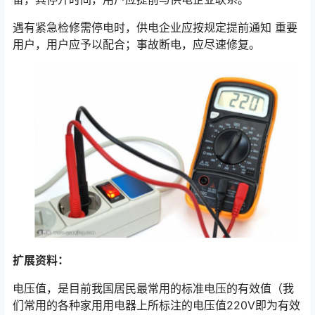
遇有紧急检修需停电时，供电企业应按规定提前通知 重要
用户，用户应予以配合；事故断电，应尽速修复。
扩展资料：
电压值，是目前我国居民最常用的标准电压的有效值（我
们常用的各种家用用电器上所标注的电压值220V即为有效