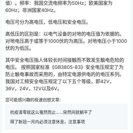
值）。频率：我国交流电频率为50Hz；欧美国家为
60Hz；非洲国家40Hz。
电压可分为高电压，低电压和安全电压。
高低压的区别是：以电气设备的对地的电压值为依据的。
对地电压高于或等于1000伏的为高压。对地电压小于1000
伏的为低压。
其中安全电压指人体较长时间接触而不致发生触电危险的
电压。 按照国家标准《GB3805-83》安全电压规定了为
防止触电事故而采用的，由特定电源供电的的电压系列。
我国对工频安全电压规定了以下五个等级，即42V，
36V，24V，12V以及6V。
您可能感兴趣的极速创想文章:
抗疫清零就这么戛然而止……突然间就躺平了
得了新冠一月内必须注意休息，注意事项