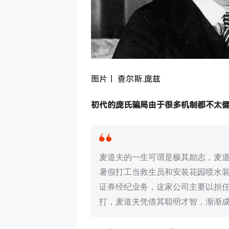
图片｜ 查尔斯.庞兹
初代的庞氏骗局由于很多机制都不太健
麦道夫的一生可谓是极其励志，麦道夫出
暑假打工当救生员和安装花园喷水装
证券经纪业务，这家公司主要以担任
打，麦道夫凭借其聪明才智，渐渐