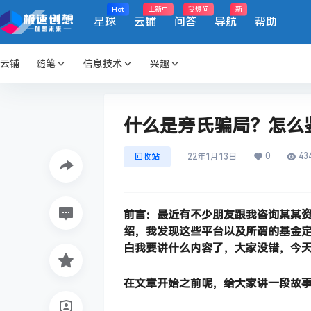
Hot
上新中
我想问
新
星球
云铺
问答
导航
帮助
云铺
随笔
信息技术
兴趣
什么是旁氏骗局？怎么
0
43
回收站
22年1月13日
前言
：
最近有不少朋友跟我咨询某某
绍，我发现这些平台以及所谓的基金
白我要讲什么内容了，大家没错，今
在文章开始之前呢，给大家讲一段故