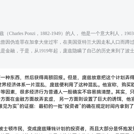
harles Ponzi，1882-1949）的人， 他是一个意大利人
他曾因伪造罪在加拿大坐过牢，在美国亚特兰大因走私人口而蹲
是金融，于是，从1919年起，庞兹隐瞒了自己的历史来到了波
资一种东西，然后获得高额回报。但是，庞兹故意把这个计划弄
，世界经济体系一片混乱，庞兹便利用了这种混乱。他宣称，购买
等等因素，很多经济行为普通人一般确实不容易搞清楚。其实，
方面在金融方面故弄玄虚， 另一方面则设置了巨大的诱饵，他宣
“眼见为实”的证据：最初的一批“投资者”的确在规定时间内拿到
波士顿市民，变成庞兹赚钱计划的投资者，而且大部分是怀抱发财