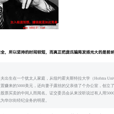
全，所以坚持的时间较短，而真正把庞氏骗局发扬光大的是前纳
生在一个犹太人家庭，从纽约霍夫斯特拉大学（Hofstra Univ
置赚来的5000美元，还向妻子露丝的父亲借了个办公室，创立
股票买卖的中间人而闻名。证交委员会从来没听说过有人用500
成为华尔街经纪业务的明星。