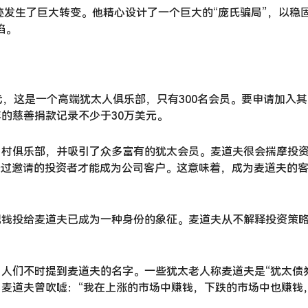
轨迹发生了巨大转变。他精心设计了一个巨大的“庞氏骗局”，以
馅。
代，这是一个高端犹太人俱乐部，只有300名会员。要申请加入其
的慈善捐款记录不少于30万美元。
乡村俱乐部，并吸引了众多富有的犹太会员。麦道夫很会揣摩投
经过邀请的投资者才能成为公司客户。这意味着，成为麦道夫的
把钱投给麦道夫已成为一种身份的象征。麦道夫从不解释投资策
人们不时提到麦道夫的名字。一些犹太老人称麦道夫是“犹太债券
麦道夫曾吹嘘：“我在上涨的市场中赚钱，下跌的市场中也赚钱