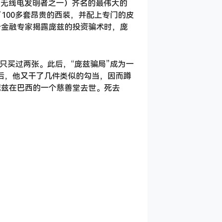
（无线电发明者之一）齐名的最伟大的
100多套昂贵的西装，并配上专门的皮
个金融专家揭露庞兹的投资骗术时，庞
只买过两张。此后，“庞兹骗局”成为一
狱后，他又干了几件类似的勾当，因而蹲
，庞兹在巴西的一个慈善堂去世。死去