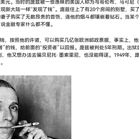
百美元。当时的庞兹被一些愚昧的美国人称为与哥伦布、马可尼
现新大陆一样“发现了钱”。庞兹住上了有20个房间的别墅，买了
的妻子购买了无数昂贵的首饰，连他的烟斗都镶嵌着钻石。当某
，说金融专家什么都不懂。
到的钱，按照他的许诺，可以购买几亿张欧洲邮政票据，事实上，他
者”的钱，给前面的“投资者”以回报。庞兹被判处5年刑期。出
利，他又想办法去骗贝尼托·墨索里尼，也没能得逞。1949年
文。